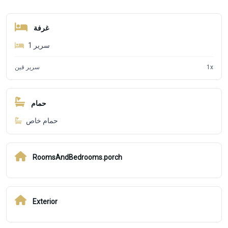
غرفة
1
سرير
سرير قين
1
x
حمام
حمام خاص
RoomsAndBedrooms.porch
Exterior