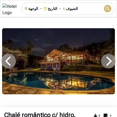
-
-
الضيوف
التاريخ
الوجهة
Chalé romântico c/ hidro,
2
1