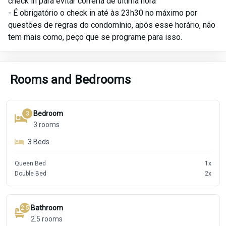
check in para evitar correria de última hora
- É obrigatório o check in até às 23h30 no máximo por
questões de regras do condomínio, após esse horário, não
Rooms and Bedrooms
Bedroom
3
3
rooms
3
Beds
Queen Bed
1
x
Double Bed
2
x
Bathroom
2.5
2.5
rooms