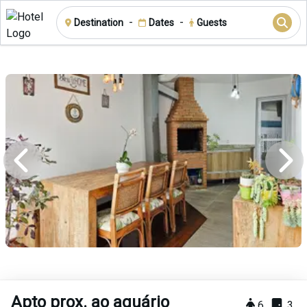
-
-
Destination
Dates
Guests
Apto prox. ao aquário
6
3