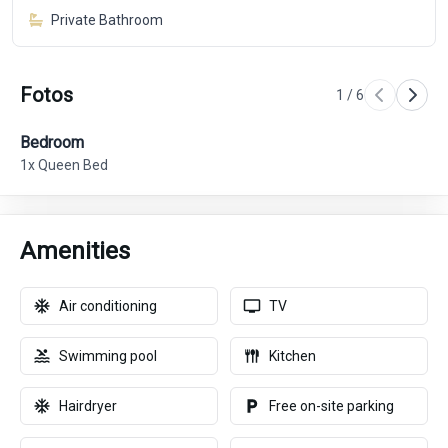
Private Bathroom
Fotos
1
/
6
Bedroom
Be
1x Queen Bed
1x
Amenities
Air conditioning
TV
Swimming pool
Kitchen
Hairdryer
Free on-site parking