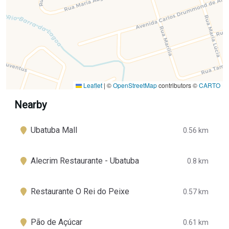
Leaflet
|
©
OpenStreetMap
contributors ©
CARTO
Nearby
Ubatuba Mall
0.56 km
Alecrim Restaurante - Ubatuba
0.8 km
Restaurante O Rei do Peixe
0.57 km
Pão de Açúcar
0.61 km