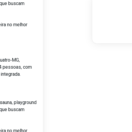
s que buscam
ira no melhor
uatro‑MG,
é 4 pessoas, com
 integrada.
sauna, playground
s que buscam
ira no melhor