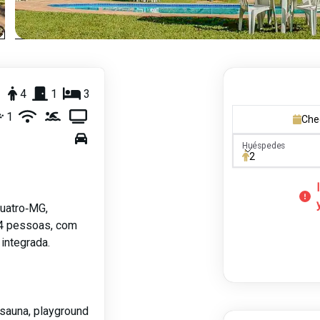
4
1
3
1
Che
Huéspedes
Huéspedes
2
uatro‑MG,
é 4 pessoas, com
 integrada.
sauna, playground