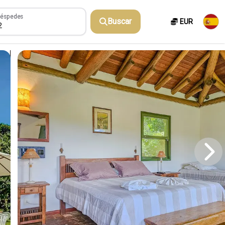
spedes
éspedes
Buscar
EUR
2