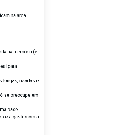
ficam na área
arda na memória (e
deal para
 longas, risadas e
 só se preocupe em
 uma base
tes e a gastronomia