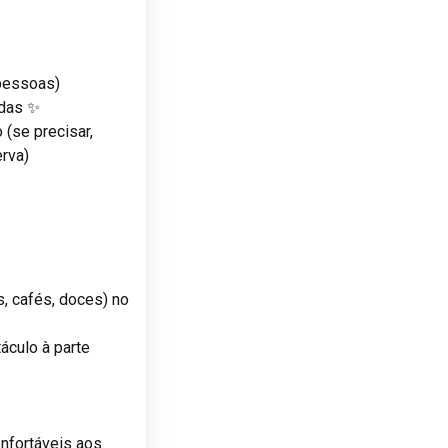
 pessoas)
adas ✨
 (se precisar,
erva)
s, cafés, doces) no
áculo à parte
onfortáveis aos