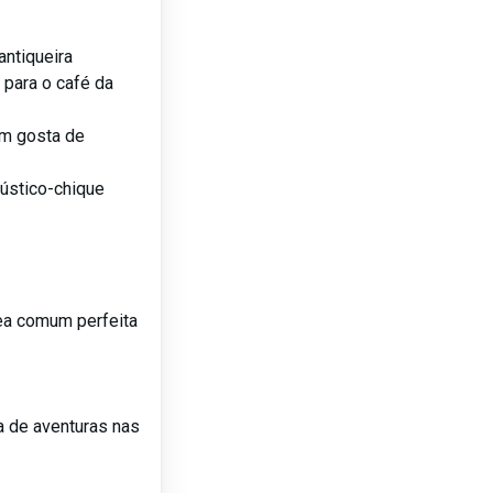
antiqueira
 para o café da
em gosta de
rústico-chique
ea comum perfeita
a de aventuras nas