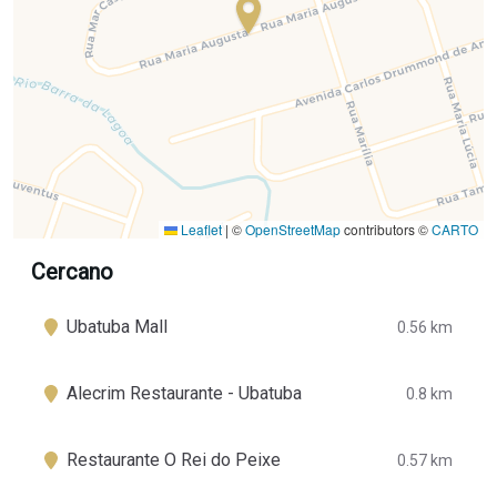
Leaflet
|
©
OpenStreetMap
contributors ©
CARTO
Cercano
Ubatuba Mall
0.56 km
Alecrim Restaurante - Ubatuba
0.8 km
Restaurante O Rei do Peixe
0.57 km