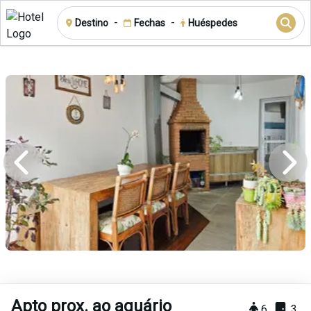
-
-
Destino
Fechas
Huéspedes
Apto prox. ao aquário
6
3