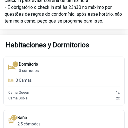
check in para evitar correria de última hora
- É obrigatório o check in até às 23h30 no máximo por
questões de regras do condomínio, após esse horário, não
Habitaciones y Dormitorios
Dormitorio
3
3
cômodos
3
Camas
Cama Queen
1
x
Cama Doble
2
x
Baño
2.5
2.5
cômodos